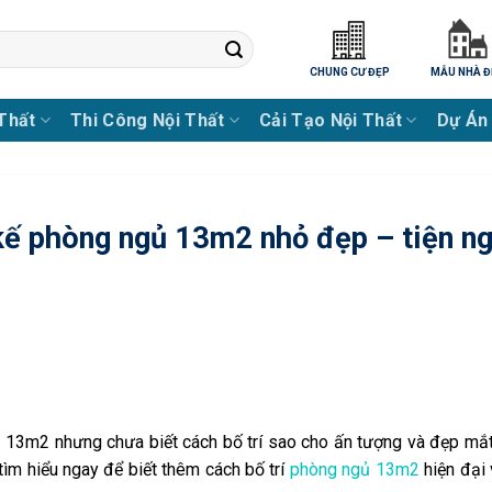
CHUNG CƯ ĐẸP
MẪU NHÀ Đ
 Thất
Thi Công Nội Thất
Cải Tạo Nội Thất
Dự Án
 kế phòng ngủ 13m2 nhỏ đẹp – tiện ng
13m2 nhưng chưa biết cách bố trí sao cho ấn tượng và đẹp mắt 
tìm hiểu ngay để biết thêm cách bố trí
phòng ngủ 13m2
hiện đại 