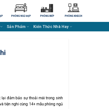
ẸP
PHÒNG NGỦ ĐẸP
PHÒNG BẾP
PHÒNG KHÁCH
Sản Phẩm
Kiến Thức Nhà Hay
hi
lại đảm bảo sự thoải mái trong sinh
và tiện nghi cùng 14+ mẫu phòng ngủ