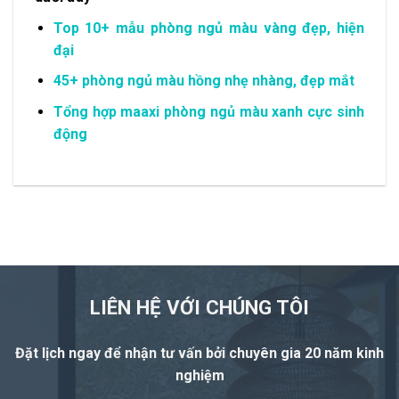
Top 10+ mẫu phòng ngủ màu vàng đẹp, hiện
đại
45+ phòng ngủ màu hồng nhẹ nhàng, đẹp mắt
Tổng hợp maaxi phòng ngủ màu xanh cực sinh
động
LIÊN HỆ VỚI CHÚNG TÔI
Đặt lịch ngay để nhận tư vấn
bởi chuyên gia 20 năm kinh
nghiệm