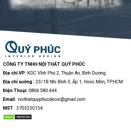
CÔNG TY TNHH NỘI THẤT QUÝ PHÚC
Địa chỉ VP:
KDC Vĩnh Phú 2, Thuận An, Bình Dương
Địa chỉ xưởng :
23/1B Nhị Bình 3, Ấp 1, Hooc Môn, TPHCM
Điện Thoại:
0866.580.444
Email:
noithatquyphucdecor@gmail.com
MST
: 3703230154