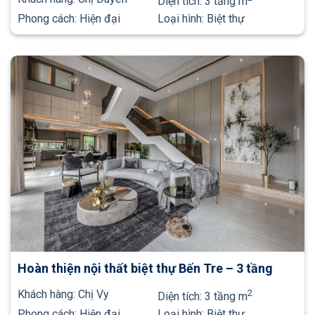
Diện tích:
3 tầng m
Phong cách:
Hiện đại
Loại hình:
Biệt thự
Hoàn thiện nội thất biệt thự Bến Tre – 3 tầng
Khách hàng:
Chị Vy
2
Diện tích:
3 tầng m
Phong cách:
Hiện đại
Loại hình:
Biệt thự