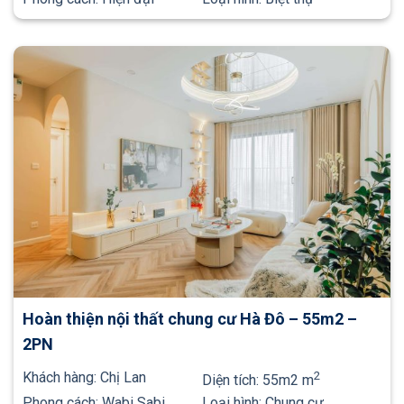
Hoàn thiện nội thất chung cư Hà Đô – 55m2 –
2PN
Khách hàng:
Chị Lan
2
Diện tích:
55m2 m
Phong cách:
Wabi Sabi
Loại hình:
Chung cư