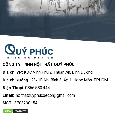
CÔNG TY TNHH NỘI THẤT QUÝ PHÚC
Địa chỉ VP:
KDC Vĩnh Phú 2, Thuận An, Bình Dương
Địa chỉ xưởng :
23/1B Nhị Bình 3, Ấp 1, Hooc Môn, TPHCM
Điện Thoại:
0866.580.444
Email:
noithatquyphucdecor@gmail.com
MST
: 3703230154