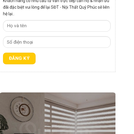
Khách hàng có nhu cầu tư vấn trực tiếp căn hộ & nhận ưu
đãi đặc biệt vui lòng để lại SĐT - Nội Thất Quý Phúc sẽ liên
hệ lại..