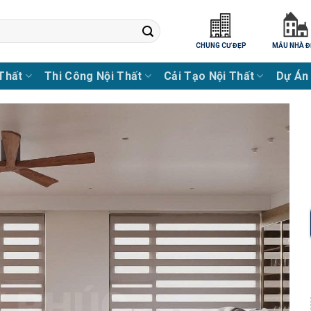
CHUNG CƯ ĐẸP
MẪU NHÀ Đ
 Thất
Thi Công Nội Thất
Cải Tạo Nội Thất
Dự Án