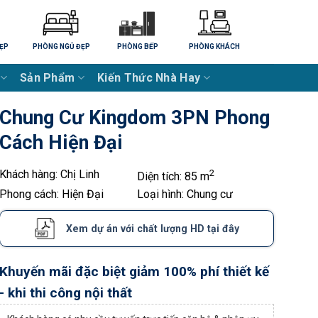
ẸP
PHÒNG NGỦ ĐẸP
PHÒNG BẾP
PHÒNG KHÁCH
Sản Phẩm
Kiến Thức Nhà Hay
Chung Cư Kingdom 3PN Phong
Cách Hiện Đại
Khách hàng:
Chị Linh
2
Diện tích:
85 m
Phong cách:
Hiện Đại
Loại hình:
Chung cư
Xem dự án với chất lượng HD tại đây
Khuyến mãi đặc biệt giảm 100% phí thiết kế
- khi thi công nội thất