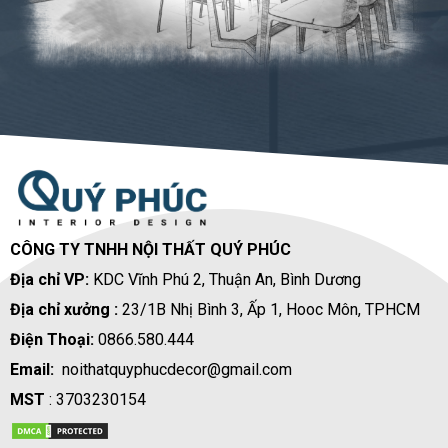
CÔNG TY TNHH NỘI THẤT QUÝ PHÚC
Địa chỉ VP:
KDC Vĩnh Phú 2, Thuận An, Bình Dương
Địa chỉ xưởng :
23/1B Nhị Bình 3, Ấp 1, Hooc Môn, TPHCM
Điện Thoại:
0866.580.444
Email:
noithatquyphucdecor@gmail.com
MST
: 3703230154