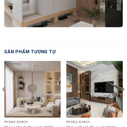
SẢN PHẨM TƯƠNG TỰ
PHÒNG KHÁCH
PHÒNG KHÁCH