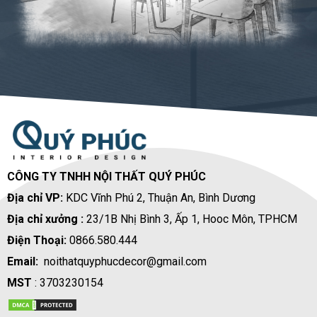
CÔNG TY TNHH NỘI THẤT QUÝ PHÚC
Địa chỉ VP:
KDC Vĩnh Phú 2, Thuận An, Bình Dương
Địa chỉ xưởng :
23/1B Nhị Bình 3, Ấp 1, Hooc Môn, TPHCM
Điện Thoại:
0866.580.444
Email:
noithatquyphucdecor@gmail.com
MST
: 3703230154