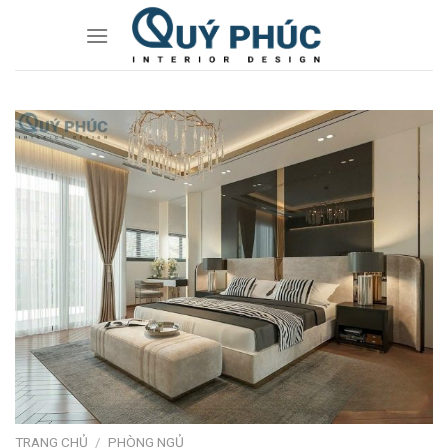
Skip
to
content
TRANG CHỦ
/
PHÒNG NGỦ