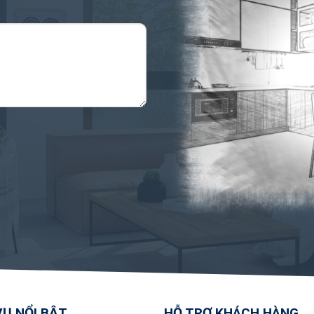
VỤ NỔI BẬT
HỖ TRỢ KHÁCH HÀNG