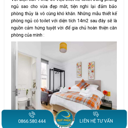
ngủ sao cho vừa đẹp mắt, tiện nghi lại đảm bảo
phòng thủy là vô cùng khó khăn. Những mẫu thiết kế
phòng ngủ có toilet với diện tích 14m2 sau đây sẽ là
nguồn cảm hứng tuyệt vời để gia chủ hoàn thiện căn
phòng của mình :
LIÊN HỆ TƯ VẤN
0866.580.444
Mẫu phòng ngủ có nhà vệ sinh khép kín với gam màu