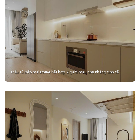
Mẫu tủ bếp melamine kết hợp 2 gam màu nhẹ nhàng tinh tế