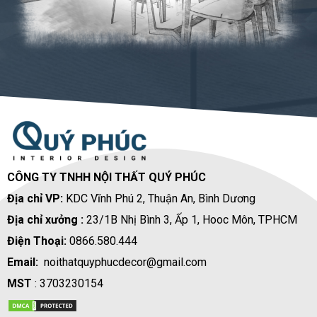
CÔNG TY TNHH NỘI THẤT QUÝ PHÚC
Địa chỉ VP:
KDC Vĩnh Phú 2, Thuận An, Bình Dương
Địa chỉ xưởng :
23/1B Nhị Bình 3, Ấp 1, Hooc Môn, TPHCM
Điện Thoại:
0866.580.444
Email:
noithatquyphucdecor@gmail.com
MST
: 3703230154