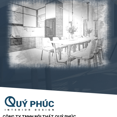
CÔNG TY TNHH NỘI THẤT QUÝ PHÚC