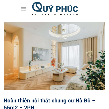
Skip
to
content
Hoàn thiện nội thất chung cư Hà Đô –
55m2 – 2PN